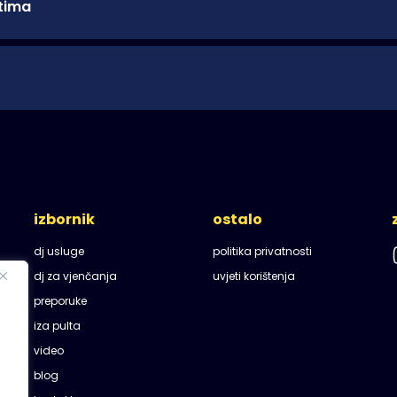
stima
resa. Kao iskusni DJ za vjenčanje, moj cilj je stvoriti nez
i brinuti se o cjelokupnom raspoloženju vašeg posebnog d
glazbenog dijela profesionalcu i uživajte u danu kojeg ćete 
rijateljskim stavom prema vama i vašim gostima. Tijekom
om energijom, osiguravajući da svaki trenutak bude neza
ugu obitelji bliskih prijatelja ili veliko slavlje tu sam da 
nju prepunom pozitivne energije i savršene organizacije!
bno na svoj način i svjestan sam da vam je to najvažniji da
emate nikakve brige. Tu sam da sve prođe i najboljem redu
azbe hobi mi je i astrologija. Naravno ako ste zainteres
izbornik
ostalo
dj usluge
politika privatnosti
dj za vjenčanja
uvjeti korištenja
preporuke
iza pulta
video
blog