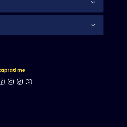
aboravnu atmosferu i pružiti vrhunsku zabavu
ana. S bogatim iskustvom u vođenju
se uvijek rado sjećati!
 večeri lako se prilagođavam glazbenim
boravan. Prepustite vođenje glazbe i
se prilagodim vama i vašim željama. Iako sam
n u životu. Svaki detalj, od glazbenog stila
 i da se prije svega vi zabavite. Ako se
irani napravim vam kratku natalnu kartu
i
zaprati me