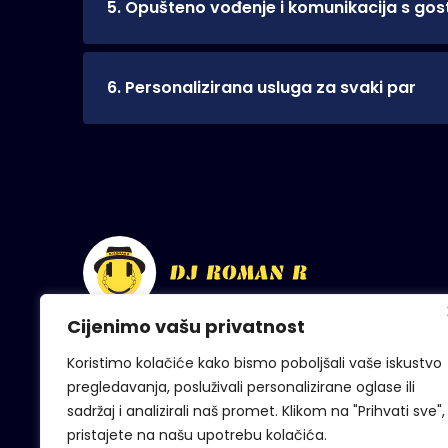
5. Opušteno vođenje i komunikacija s go
osiguravajući da sve prođe savršeno i bez st
Moj zadatak nije samo puštati glazbu, već 
za vas i vaše goste. Prepustite organizaciju 
događaja, uvijek pristupam s opuštenim i p
6. Personalizirana usluga za svaki par
ukusima i stvaram atmosferu ispunjenu dobr
Bez obzira planirate li intimno vjenčanje u kr
atmosfere profesionalcu i uživajte u vjenča
odradio puno svadbi, svako vjenčanje je pose
do rasporeda događanja prolazimo ranije i n
dogovorimo nudim i poseban poklon. Osim gl
tu se onda još bolje upoznamo (a i vi).
Cijenimo vašu privatnost
Koristimo kolačiće kako bismo poboljšali vaše iskustvo
pregledavanja, posluživali personalizirane oglase ili
sadržaj i analizirali naš promet. Klikom na "Prihvati sve",
pristajete na našu upotrebu kolačića.