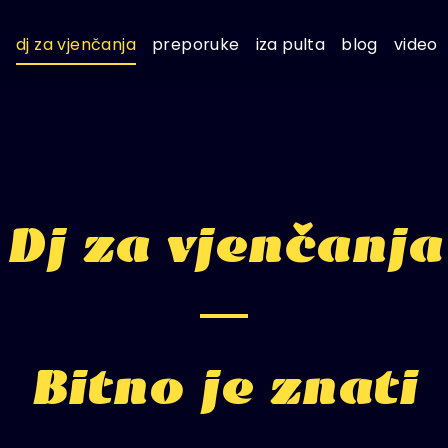
dj za vjenčanja
preporuke
iza pulta
blog
video
Dj za vjenčanja
Bitno je znati