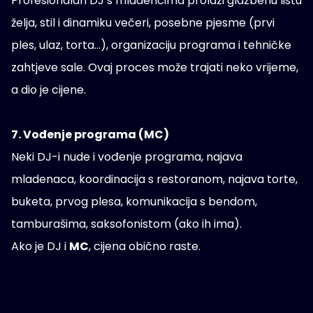
Profesionalan DJ s mladencima prolazi glazbenu listu
želja, stil i dinamiku večeri, posebne pjesme (prvi
ples, ulaz, torta…), organizaciju programa i tehničke
zahtjeve sale. Ovaj proces može trajati neko vrijeme,
a dio je cijene.
7. Vođenje programa (MC)
Neki DJ-i nude i vođenje programa, najava
mladenaca, koordinacija s restoranom, najava torte,
buketa, prvog plesa, komunikacija s bendom,
tamburašima, saksofonistom (ako ih ima).
Ako je DJ i
MC
, cijena obično raste.