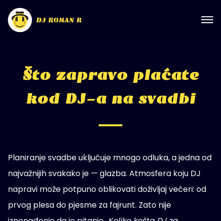
Što zapravo plaćate
kod DJ-a na svadbi
Planiranje svadbe uključuje mnogo odluka, a jedna od
najvažnijih svakako je — glazba. Atmosfera koju DJ
napravi može potpuno oblikovati doživljaj večeri: od
prvog plesa do pjesme za fajrunt. Zato nije
iznenađenje da je pitanje
„Koliko košta DJ za