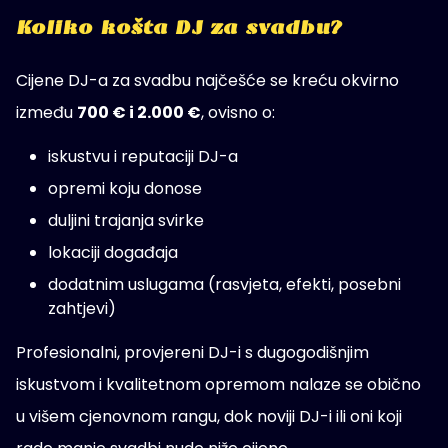
Koliko košta DJ za svadbu?
Cijene DJ-a za svadbu najčešće se kreću okvirno
između
700 € i 2.000 €
, ovisno o:
iskustvu i reputaciji DJ-a
opremi koju donose
duljini trajanja svirke
lokaciji događaja
dodatnim uslugama (rasvjeta, efekti, posebni
zahtjevi)
Profesionalni, provjereni DJ-i s dugogodišnjim
iskustvom i kvalitetnom opremom nalaze se obično
u višem cjenovnom rangu, dok noviji DJ-i ili oni koji