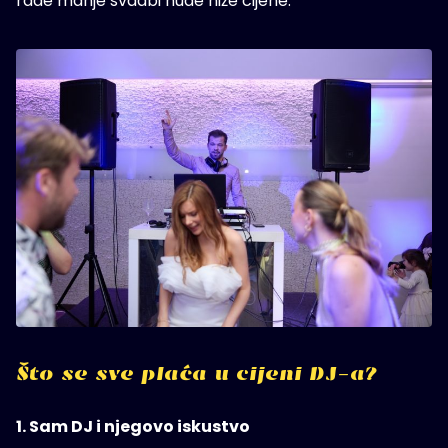
rade manje svadbi nude niže cijene.
Što se sve plaća u cijeni DJ-a?
1. Sam DJ i njegovo iskustvo