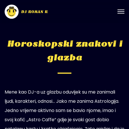
Horoskopski znakovi i
glazba
Mene kao DJ-a uz glazbu oduvijek su me zanimali
ljudi, karakteri, odnosi… Jako me zanima Astrologija.
Jedno vrijeme aktivno sam se bavio njome, imao i
svoj kafić „Astro Caffe“ gdje je svaki gost dobio
natalanu kartu i kratko objašnjenje. Zato mislim i da je