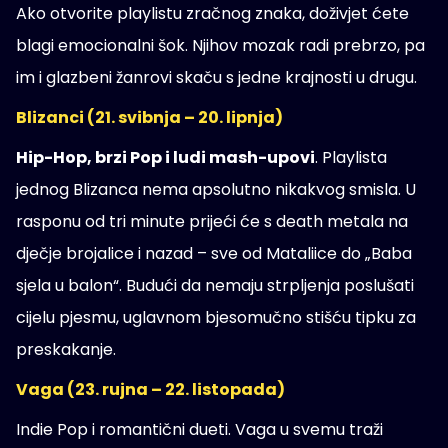
Ako otvorite playlistu zračnog znaka, doživjet ćete
blagi emocionalni šok. Njihov mozak radi prebrzo, pa
im i glazbeni žanrovi skaču s jedne krajnosti u drugu.
Blizanci (21. svibnja – 20. lipnja)
Hip-Hop, brzi Pop i ludi mash-upovi
. Playlista
jednog Blizanca nema apsolutno nikakvog smisla. U
rasponu od tri minute prijeći će s death metala na
dječje brojalice i nazad – sve od Mataliice do „Baba
sjela u balon“. Budući da nemaju strpljenja poslušati
cijelu pjesmu, uglavnom bjesomučno stišću tipku za
preskakanje.
Vaga (23. rujna – 22. listopada)
Indie Pop i romantični dueti. Vaga u svemu traži