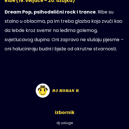
Ribe (19. veljače – 20. ožujka)
Dream Pop, psihodelični rock i trance
. Ribe su
stalno u oblacima, pa im treba glazba koja zvuči kao
da lebde kroz svemir na leđima golemog,
svjetlucavog dupina. Oni zapravo ne slušaju pjesme –
oni haluciniraju budni i bježe od okrutne stvarnosti.
izbornik
dj usluge