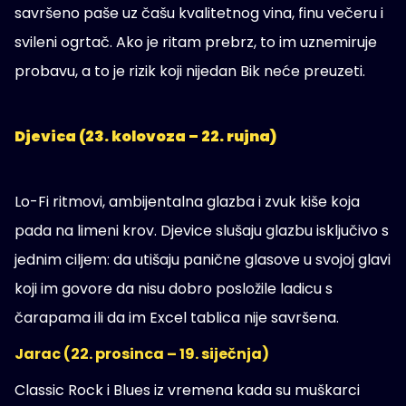
savršeno paše uz čašu kvalitetnog vina, finu večeru i
svileni ogrtač. Ako je ritam prebrz, to im uznemiruje
probavu, a to je rizik koji nijedan Bik neće preuzeti.
Djevica (23. kolovoza – 22. rujna)
Lo-Fi ritmovi, ambijentalna glazba i zvuk kiše koja
pada na limeni krov. Djevice slušaju glazbu isključivo s
jednim ciljem: da utišaju panične glasove u svojoj glavi
koji im govore da nisu dobro posložile ladicu s
čarapama ili da im Excel tablica nije savršena.
Jarac (22. prosinca – 19. siječnja)
Classic Rock i Blues iz vremena kada su muškarci