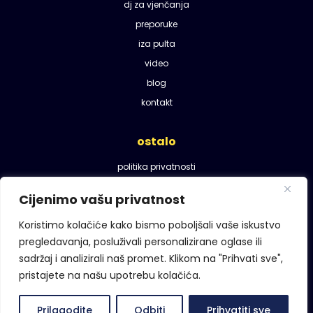
dj za vjenčanja
preporuke
iza pulta
video
blog
kontakt
ostalo
politika privatnosti
uvjeti korištenja
Cijenimo vašu privatnost
zaprati me
Koristimo kolačiće kako bismo poboljšali vaše iskustvo
pregledavanja, posluživali personalizirane oglase ili
sadržaj i analizirali naš promet. Klikom na "Prihvati sve",
pristajete na našu upotrebu kolačića.
Prilagodite
Odbiti
Prihvatiti sve