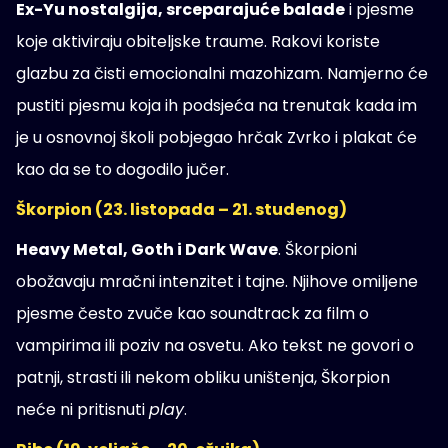
Ex-Yu nostalgija, srceparajuće balade
i pjesme
koje aktiviraju obiteljske traume. Rakovi koriste
glazbu za čisti emocionalni mazohizam. Namjerno će
pustiti pjesmu koja ih podsjeća na trenutak kada im
je u osnovnoj školi pobjegao hrčak Zvrko i plakat će
kao da se to dogodilo jučer.
Škorpion (23. listopada – 21. studenog)
Heavy Metal, Goth i Dark Wave
. Škorpioni
obožavaju mračni intenzitet i tajne. Njihove omiljene
pjesme često zvuče kao soundtrack za film o
vampirima ili poziv na osvetu. Ako tekst ne govori o
patnji, strasti ili nekom obliku uništenja, Škorpion
neće ni pritisnuti
play
.