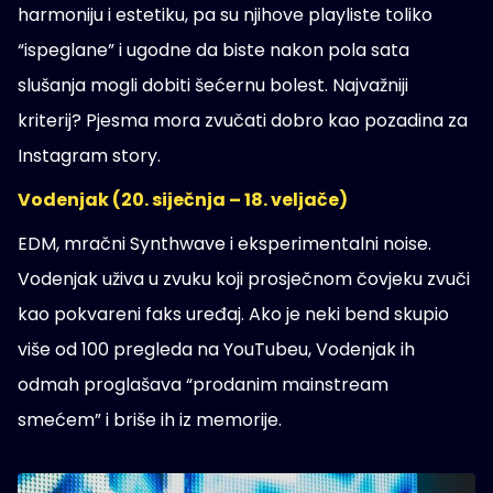
harmoniju i estetiku, pa su njihove playliste toliko
“ispeglane” i ugodne da biste nakon pola sata
slušanja mogli dobiti šećernu bolest. Najvažniji
kriterij? Pjesma mora zvučati dobro kao pozadina za
Instagram story.
Vodenjak (20. siječnja – 18. veljače)
EDM, mračni Synthwave i eksperimentalni noise.
Vodenjak uživa u zvuku koji prosječnom čovjeku zvuči
kao pokvareni faks uređaj. Ako je neki bend skupio
više od 100 pregleda na YouTubeu, Vodenjak ih
odmah proglašava “prodanim mainstream
smećem” i briše ih iz memorije.