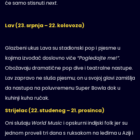
će samo stisnuti
next
.
Lav (23. srpnja – 22. kolovoza)
Glazbeni ukus Lava su stadionski pop i pjesme u
kojima izvođač doslovno viče
“Pogledajte me!”
.
Obožavaju dramatične pop dive i teatralne nastupe.
Lav zapravo ne sluša pjesmu; on u svojoj glavi zamišlja
da nastupa na poluvremenu Super Bowla dok u
kuhinji kuha ručak.
Strijelac (22. studenog – 21. prosinca)
Oni slušaju
World Music
i opskurni indijski folk jer su
jednom proveli tri dana s ruksakom na leđima u Aziji i