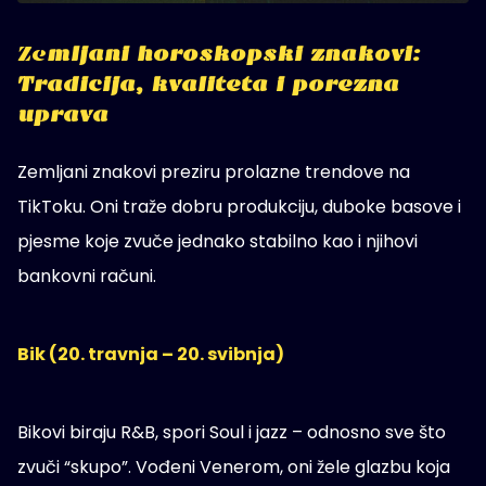
Ze
mljani horoskopski znakovi:
Tradicija, kvaliteta i porezna
uprava
Zemljani znakovi preziru prolazne trendove na
TikToku. Oni traže dobru produkciju, duboke basove i
pjesme koje zvuče jednako stabilno kao i njihovi
bankovni računi.
Bik (20. travnja – 20. svibnja)
Bikovi biraju R&B, spori Soul i jazz – odnosno sve što
zvuči “skupo”. Vođeni Venerom, oni žele glazbu koja